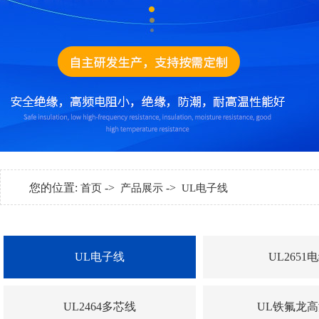
您的位置:
->
->
首页
产品展示
UL电子线
UL电子线
UL2651
UL2464多芯线
UL铁氟龙